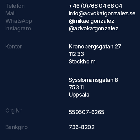
Telefon
+46 (0)768 04 68 04
Mail
info@advokatgonzalez.se
WhatsApp
@mikaelgonzalez
Instagram
@advokatgonzalez
Kontor
Kronobergsgatan 27
112 33
Stockholm
Sysslomansgatan 8
753 11
Uppsala
Org Nr
559507-6265
Bankgiro
736-8202